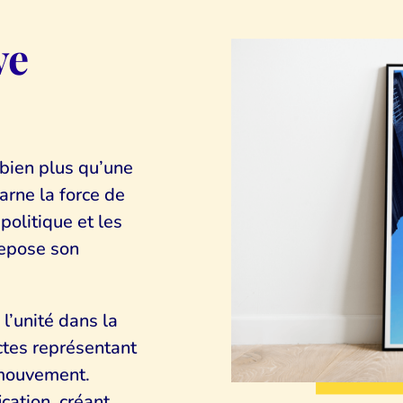
ve
 bien plus qu’une
arne la force de
politique et les
repose son
l’unité dans la
nctes représentant
u mouvement.
cation, créant